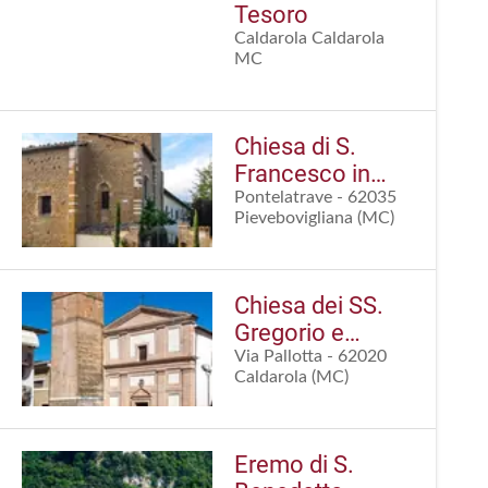
Tesoro
Caldarola Caldarola
MC
Chiesa di S.
Francesco in
Pontelatrave
Pontelatrave - 62035
Pievebovigliana (MC)
Chiesa dei SS.
Gregorio e
Valentino
Via Pallotta - 62020
Caldarola (MC)
Eremo di S.